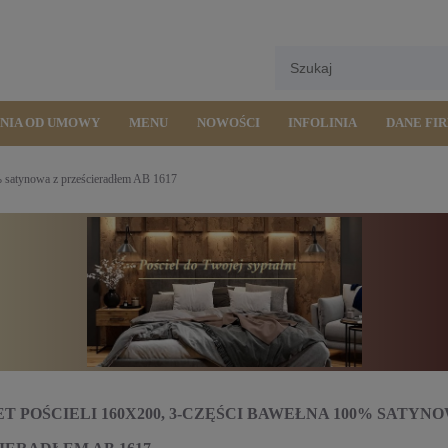
ENIA OD UMOWY
MENU
NOWOŚCI
INFOLINIA
DANE FI
% satynowa z prześcieradłem AB 1617
T POŚCIELI 160X200, 3-CZĘŚCI BAWEŁNA 100% SATYNO