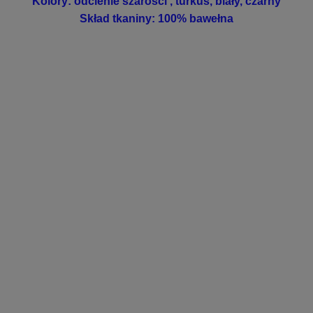
Kolory: odcienie szarości
, turkus, biały, czarny
Skład tkaniny: 100% bawełna