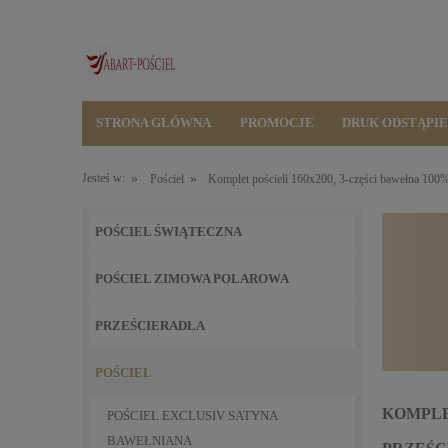
STRONA GŁÓWNA
PROMOCJE
DRUK ODSTĄPI
»
»
Jesteś w:
Pościel
Komplet pościeli 160x200, 3-części bawełna 100
POŚCIEL ŚWIĄTECZNA
POŚCIEL ZIMOWA POLAROWA
PRZEŚCIERADŁA
POŚCIEL
KOMPLE
POŚCIEL EXCLUSIV SATYNA
BAWEŁNIANA