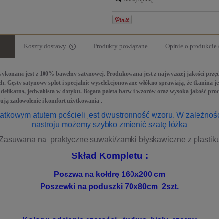
Koszty dostawy
Produkty powiązane
Opinie o produkcie 
Cena nie zawiera ewentualnych kosztów
 wykonana jest z 100% bawełny satynowej. Produkowana jest z najwyższej jakości przę
płatności
h. Gęsty satynowy splot i specjalnie wyselekcjonowane włókno sprawiają, że tkanina je
 delikatna, jedwabista w dotyku. Bogata paleta barw i wzorów oraz wysoka jakość pro
ują zadowolenie i komfort użytkowania
.
atkowym atutem pościeli jest dwustronność wzoru. W zależnoś
nastroju możemy szybko zmienić szatę łóżka
Zasuwana na praktyczne suwaki/zamki błyskawiczne z plastiku
Skład Kompletu :
Poszwa na kołdrę 160x200 cm
Poszewki na poduszki 70x80cm 2szt.