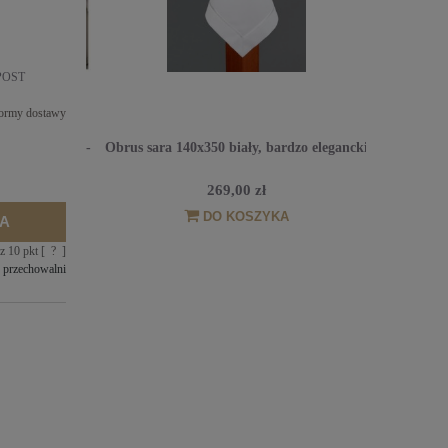
NPOST
formy dostawy
bawełniana, 6-
Obrus sara 140x350 biały, bardzo elegancki
Obrus sara 
. GD 161
269,00 zł
DO KOSZYKA
A
sz
10
pkt [
?
]
 przechowalni