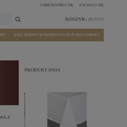
ZAREJESTRUJ SIĘ
ZALOGUJ SIĘ
KOSZYK:
(PUSTY)
RMY
NASZ SERWIS WYKORZYSTUJE PLIKI COOKIES
PRODUKT DNIA
Przyjmujemy zamówienia r
telefonicznie pod nr. 502
WA Z