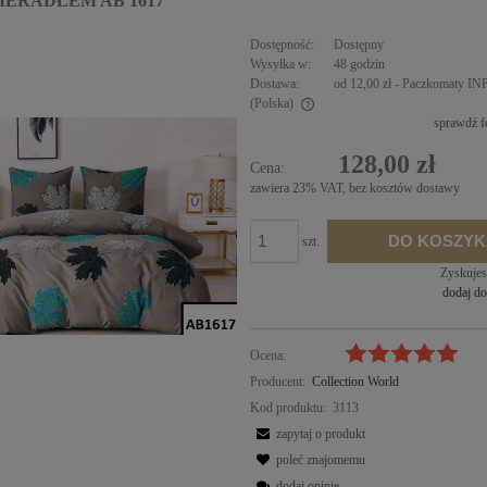
IERADŁEM AB 1617
Dostępność:
Dostępny
Wysyłka w:
48 godzin
Dostawa:
od 12,00 zł
- Paczkomaty I
(Polska)
sprawdź 
Cena nie zawiera ewentualnych kosztów
128,00 zł
Komplet pościeli atłas-satyna 
Cena:
płatności
cio częściowy 200x220cm
zawiera 23% VAT, bez kosztów dostawy
420,00 zł
DO KOSZYKA
DO KOSZYK
szt.
Zyskuje
dodaj do
Ocena:
Producent:
Collection World
Kod produktu:
3113
zapytaj o produkt
poleć znajomemu
dodaj opinię