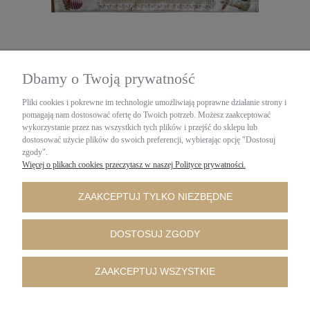
Obrus, bieżnik plamoodporny , gobelin140 cm x 42 cm
Prostokąt
Dbamy o Twoją prywatność
IRYS
Pliki cookies i pokrewne im technologie umożliwiają poprawne działanie strony i
73,00 zł
pomagają nam dostosować ofertę do Twoich potrzeb. Możesz zaakceptować
zawiera 23% VAT, bez kosztów dostawy
wykorzystanie przez nas wszystkich tych plików i przejść do sklepu lub
dostosować użycie plików do swoich preferencji, wybierając opcję "Dostosuj
DO KOSZYKA
zgody".
Więcej o plikach cookies przeczytasz w naszej Polityce prywatności.
ZAAKCEPTUJ TYLKO NIEZBĘDNE
DANE KONTAKTOWE
DOSTOSUJ ZGODY
INFORMACJE
ZAAKCEPTUJ WSZYSTKIE