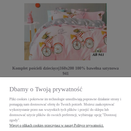
Komplet pościeli dziecięcej160x200 100% bawełna satynowa
941
Collection World
Dbamy o Twoją prywatność
124,52 zł
zawiera 23% VAT, bez kosztów dostawy
Pliki cookies i pokrewne im technologie umożliwiają poprawne działanie strony i
pomagają nam dostosować ofertę do Twoich potrzeb. Możesz zaakceptować
DO KOSZYKA
wykorzystanie przez nas wszystkich tych plików i przejść do sklepu lub
dostosować użycie plików do swoich preferencji, wybierając opcję "Dostosuj
zgody".
Więcej o plikach cookies przeczytasz w naszej Polityce prywatności.
«
1
2
»