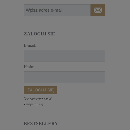
ZALOGUJ SIĘ
E-mail:
Hasło:
ZALOGUJ SIĘ
Nie pamiętasz hasła?
Zarejestruj się
BESTSELLERY