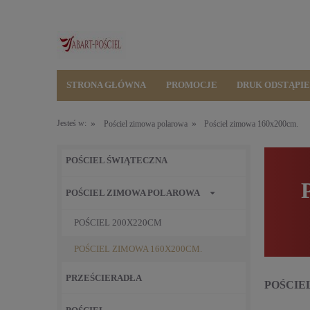
STRONA GŁÓWNA
PROMOCJE
DRUK ODSTĄPI
»
»
Jesteś w:
Pościel zimowa polarowa
Pościel zimowa 160x200cm.
POŚCIEL ŚWIĄTECZNA
POŚCIEL ZIMOWA POLAROWA
POŚCIEL 200X220CM
POŚCIEL ZIMOWA 160X200CM.
PRZEŚCIERADŁA
POŚCIE