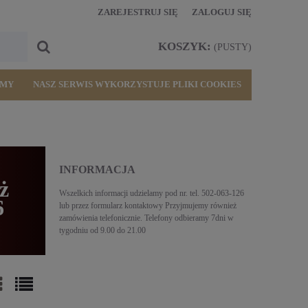
ZAREJESTRUJ SIĘ
ZALOGUJ SIĘ
KOSZYK:
(PUSTY)
RMY
NASZ SERWIS WYKORZYSTUJE PLIKI COOKIES
INFORMACJA
ż
Wszelkich informacji udzielamy pod nr. tel. 502-063-126
6
lub przez formularz kontaktowy Przyjmujemy również
zamówienia telefonicznie. Telefony odbieramy 7dni w
tygodniu od 9.00 do 21.00