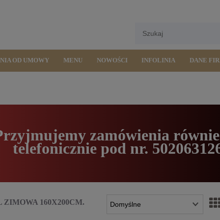
ENIA OD UMOWY
MENU
NOWOŚCI
INFOLINIA
DANE FI
Przyjmujemy zamówienia równie
telefonicznie pod nr. 50206312
L ZIMOWA 160X200CM.