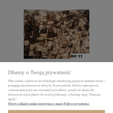
Koc akryl 160x200
Dbamy o Twoją prywatność
Elway
Pliki cookies i pokrewne im technologie umożliwiają poprawne działanie strony i
120,00 zł
pomagają nam dostosować ofertę do Twoich potrzeb. Możesz zaakceptować
zawiera 23% VAT, bez kosztów dostawy
wykorzystanie przez nas wszystkich tych plików i przejść do sklepu lub
dostosować użycie plików do swoich preferencji, wybierając opcję "Dostosuj
POWIADOM O DOSTĘPNOŚCI
zgody".
Więcej o plikach cookies przeczytasz w naszej Polityce prywatności.