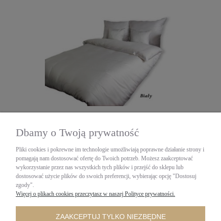
Poszewki na poduszki 70x80 satyna bawełniana 100% ,
kolory do wyboru
Dbamy o Twoją prywatność
Darymex
Pliki cookies i pokrewne im technologie umożliwiają poprawne działanie strony i
25,89 zł
pomagają nam dostosować ofertę do Twoich potrzeb. Możesz zaakceptować
zawiera 23% VAT, bez kosztów dostawy
wykorzystanie przez nas wszystkich tych plików i przejść do sklepu lub
dostosować użycie plików do swoich preferencji, wybierając opcję "Dostosuj
DO KOSZYKA
zgody".
Więcej o plikach cookies przeczytasz w naszej Polityce prywatności.
ZAAKCEPTUJ TYLKO NIEZBĘDNE