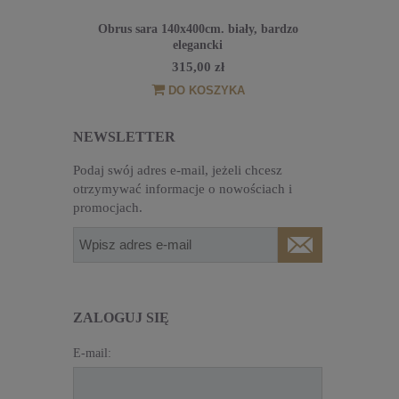
cm. Frozen
Obrus sara 140x400cm. biały, bardzo
Obrus sara 1
a 70x90cm.
elegancki
315,00 zł
DO KOSZYKA
NEWSLETTER
Podaj swój adres e-mail, jeżeli chcesz
otrzymywać informacje o nowościach i
promocjach.
ZALOGUJ SIĘ
E-mail: