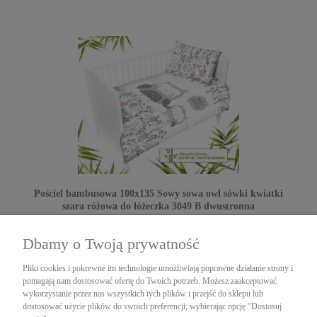
Pościel bambusowa 100x135 Sowy sowa owl sówki kwiatki
szara różowa do łóżeczka 3049 B dwustronna
Detexpol
Dbamy o Twoją prywatność
65,00 zł
zawiera 23% VAT, bez kosztów dostawy
Pliki cookies i pokrewne im technologie umożliwiają poprawne działanie strony i
pomagają nam dostosować ofertę do Twoich potrzeb. Możesz zaakceptować
POWIADOM O DOSTĘPNOŚCI
wykorzystanie przez nas wszystkich tych plików i przejść do sklepu lub
dostosować użycie plików do swoich preferencji, wybierając opcję "Dostosuj