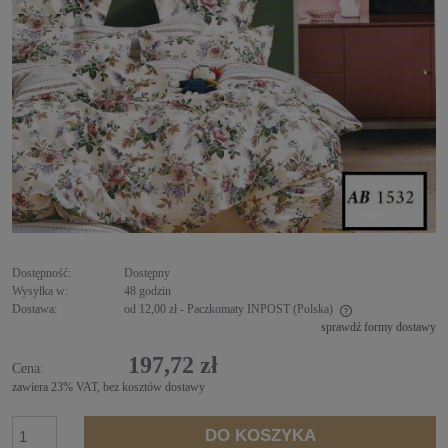
Dostępność:
Dostępny
Wysyłka w:
48 godzin
Dostawa:
od 12,00 zł
- Paczkomaty INPOST
(Polska)
sprawdź formy dostawy
Cena nie zawiera ewentualnych kosztów płatności
197,72 zł
Cena:
zawiera 23% VAT, bez kosztów dostawy
DO KOSZYKA