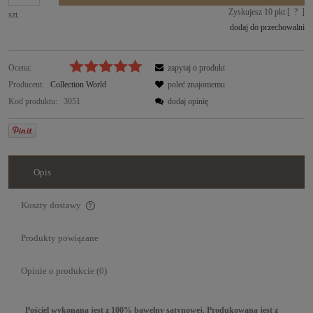
Zyskujesz
10
pkt [
?
]
szt.
dodaj do przechowalni
Ocena:
zapytaj o produkt
Producent:
Collection World
poleć znajomemu
Kod produktu:
3051
dodaj opinię
Opis
Koszty dostawy
Cena nie zawiera ewentualnych kosztów płatności
Produkty powiązane
Opinie o produkcie (0)
Pościel wykonana jest z 100% bawełny satynowej. Produkowana jest z