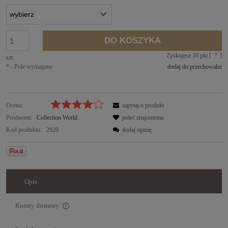
DO KOSZYKA
Zyskujesz
10
pkt [
?
]
szt.
*
- Pole wymagane
dodaj do przechowalni
Ocena:
zapytaj o produkt
Producent:
Collection World
poleć znajomemu
Kod produktu:
2920
dodaj opinię
Opis
Koszty dostawy
Cena nie zawiera ewentualnych kosztów płatności