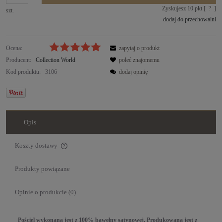
Zyskujesz
10
pkt [
?
]
szt.
dodaj do przechowalni
Ocena:
zapytaj o produkt
Producent:
Collection World
poleć znajomemu
Kod produktu:
3106
dodaj opinię
Opis
Koszty dostawy
Cena nie zawiera ewentualnych kosztów płatności
Produkty powiązane
Opinie o produkcie (0)
Pościel wykonana jest z 100% bawełny satynowej. Produkowana jest z