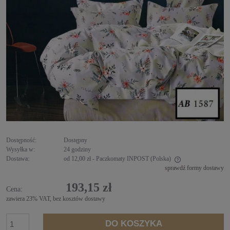
Dostępność:
Dostępny
Wysyłka w:
24 godziny
Dostawa:
od 12,00 zł
- Paczkomaty INPOST
(Polska)
sprawdź formy dostawy
Cena nie zawiera ewentualnych kosztów płatności
193,15 zł
Cena:
zawiera 23% VAT, bez kosztów dostawy
DO KOSZYKA