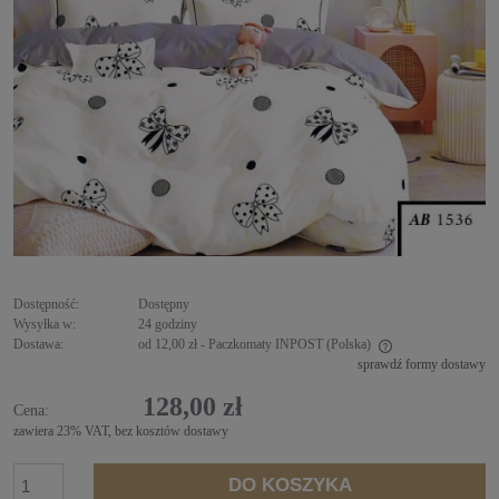
Dostępność:
Dostępny
Wysyłka w:
24 godziny
Dostawa:
od 12,00 zł
- Paczkomaty INPOST
(Polska)
sprawdź formy dostawy
Cena nie zawiera ewentualnych kosztów płatności
128,00 zł
Cena:
zawiera 23% VAT, bez kosztów dostawy
DO KOSZYKA