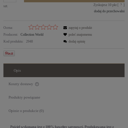
Zyskujesz
10
pkt [
?
]
szt.
dodaj do przechowalni
Ocena:
zapytaj o produkt
Producent:
Collection World
poleć znajomemu
Kod produktu:
2948
dodaj opinię
Opis
Koszty dostawy
Cena nie zawiera ewentualnych kosztów płatności
Produkty powiązane
Opinie o produkcie (0)
Pościel wykonana jest z 100% bawełny satynowej. Produkowana jest z