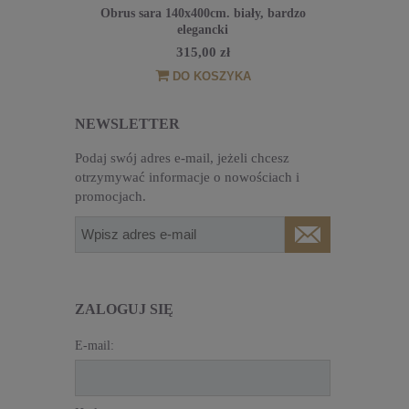
zo elegancki
Obrus sara 140x400cm. biały, bardzo
Obrus sara b
elegancki
Posk
315,00 zł
PNOŚCI
DO KOSZYKA
NEWSLETTER
Podaj swój adres e-mail, jeżeli chcesz
otrzymywać informacje o nowościach i
promocjach.
ZALOGUJ SIĘ
E-mail: