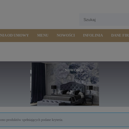
ENIA OD UMOWY
MENU
NOWOŚCI
INFOLINIA
DANE FI
iono produktów spełniających podane kryteria.