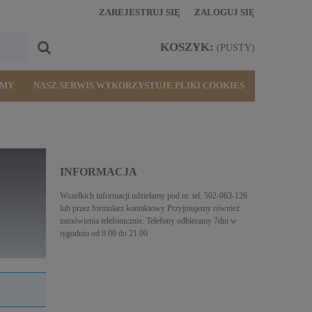
ZAREJESTRUJ SIĘ
ZALOGUJ SIĘ
KOSZYK:
(PUSTY)
RMY
NASZ SERWIS WYKORZYSTUJE PLIKI COOKIES
INFORMACJA
Przyjmujemy zamówienia r
Wszelkich informacji udzielamy pod nr. tel. 502-063-126
telefonicznie pod nr. 502
lub przez formularz kontaktowy Przyjmujemy również
zamówienia telefonicznie. Telefony odbieramy 7dni w
tygodniu od 9.00 do 21.00