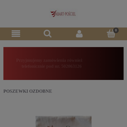
Przyjmujemy zamówienia również
telefonicznie pod nr. 502063126
POSZEWKI OZDOBNE