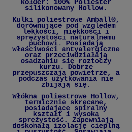
kołder: 100% Poliester
silikonowany Hollow.
Kulki poliestrowe Amball®,
dorównujące pod względem
lekkości, miękkości i
sprężystości naturalnemu
puchowi.
Posiadają
właściwości antyalergiczne
oraz przeciwdziałają
osadzaniu się roztoczy
kurzu. Dobrze
przepuszczają powietrze, a
podczas użytkowania nie
zbijają się.
Włókna poliestrowe Hollow,
termicznie
skręcane,
posiadające spiralny
kształt i wysoką
sprężystość. Zapewniają
doskonałą izolację cieplną
i puszystość. Sprawiają,