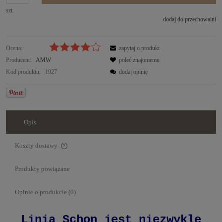
szt.
dodaj do przechowalni
Ocena:
zapytaj o produkt
Producent:
AMW
poleć znajomemu
Kod produktu:
1927
dodaj opinię
Opis
Koszty dostawy
Cena nie zawiera ewentualnych kosztów płatności
Produkty powiązane
Opinie o produkcie (0)
Linia Schon jest niezwykle