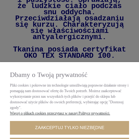
że ludzkie ciało podczas
snu oddycha.
Przeciwdziałają osadzaniu
się kurzu. Charakteryzują
się właściwościami
antyalergicznymi.
Tkanina posiada certyfikat
OKO TEX STANDARD 100.
Rozmiar 50cm.x60cm.
Dbamy o Twoją prywatność
Pliki cookies i pokrewne im technologie umożliwiają poprawne działanie strony i
pomagają nam dostosować ofertę do Twoich potrzeb. Możesz zaakceptować
wykorzystanie przez nas wszystkich tych plików i przejść do sklepu lub
dostosować użycie plików do swoich preferencji, wybierając opcję "Dostosuj
zgody".
Więcej o plikach cookies przeczytasz w naszej Polityce prywatności.
ZAAKCEPTUJ TYLKO NIEZBĘDNE