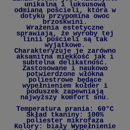
unikalną i luksusową
odmianą pościeli, która w
dotyku przypomina owoc
brzoskwini.
Wrażenia estetyczne
sprawiają, że wyroby tej
linii pościeli są tak
wyjątkowe.
Charakteryzuje je zarówno
aksamitna miękkość jak i
subtelna delikatność.
Zastosowane i naukowo
potwierdzone włókna
poliestrowe będące
wypełnieniem kołder i
poduszek zapewniają
najwyższy komfort snu.
Temperatura prania: 60°C
Skład tkaniny: 100%
poliester mikrofaza
Kolory: biały Wypełnienie