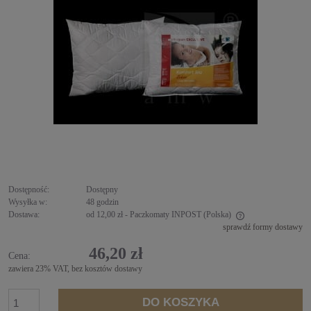
Dostępność:
Dostępny
Wysyłka w:
48 godzin
Dostawa:
od 12,00 zł
- Paczkomaty INPOST
(Polska)
sprawdź formy dostawy
Cena nie zawiera ewentualnych kosztów płatności
46,20 zł
Cena:
zawiera 23% VAT, bez kosztów dostawy
DO KOSZYKA