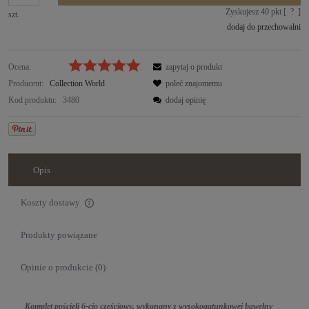
Zyskujesz
40
pkt [
?
]
szt.
dodaj do przechowalni
Ocena:
zapytaj o produkt
Producent:
Collection World
poleć znajomemu
Kod produktu:
3480
dodaj opinię
Opis
Koszty dostawy
Cena nie zawiera ewentualnych kosztów płatności
Produkty powiązane
Opinie o produkcie (0)
Komplet pościeli 6-cio częściowy, wykonany z wysokogatunkowej bawełny