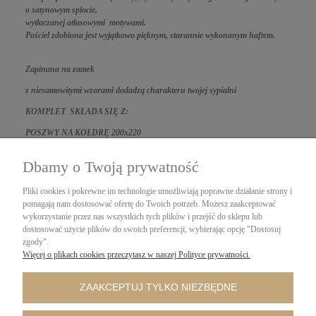
o satynowym splocie,
wytłaczanej atłasowymi motywami.
Pościel zdobiona jest wyjątkowo pięknym, starannie wykonanym haftem.
Zapinana na zamek
z niesamowitymi wzorami
d
odadzą charakteru twojej sypialni
KOMPLET SKŁADA SIĘ Z:
POSZWY NA KOŁDRĘ 200x220
DWÓCH POSZEWEK NA PODUSZKI 70x80
Dbamy o Twoją prywatność
DWÓCH POSZEWEK NA JAŚKI 40X40
Pliki cookies i pokrewne im technologie umożliwiają poprawne działanie strony i
PRZEŚCIERADŁO 230x240-wykończone falbanką
pomagają nam dostosować ofertę do Twoich potrzeb. Możesz zaakceptować
wykorzystanie przez nas wszystkich tych plików i przejść do sklepu lub
z atłasowymi motywami.
dostosować użycie plików do swoich preferencji, wybierając opcję "Dostosuj
Kolor: ciemno niebieski, wzory srebrne
zgody".
Więcej o plikach cookies przeczytasz w naszej Polityce prywatności.
ZAAKCEPTUJ TYLKO NIEZBĘDNE